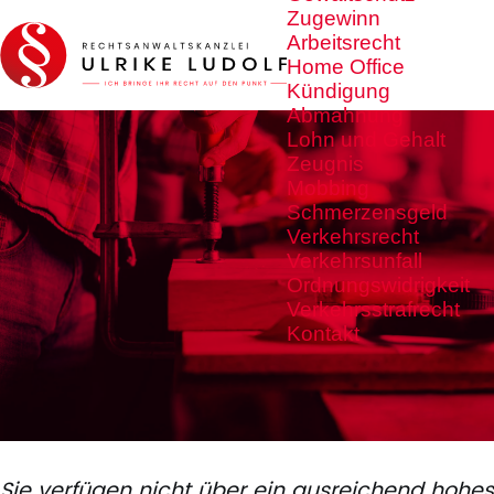
Zugewinn
Arbeitsrecht
Home Office
Kündigung
Abmahnung
Lohn und Gehalt
Zeugnis
Mobbing
Schmerzensgeld
Verkehrsrecht
Verkehrsunfall
Ordnungswidrigkeit
Verkehrsstrafrecht
Kontakt
Sie verfügen nicht über ein ausreichend hohes